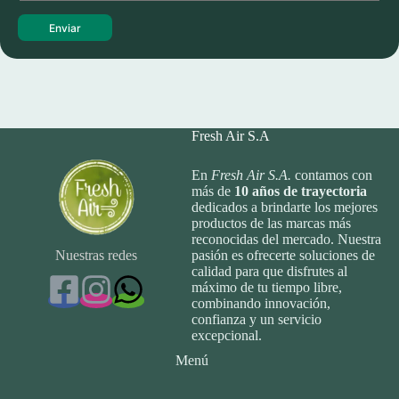
s
s
s
a
Enviar
*
g
e
*
Fresh Air S.A
En
Fresh Air S.A.
contamos con
más de
10
años de trayectoria
dedicados a brindarte los mejores
productos de las marcas más
reconocidas del mercado. Nuestra
Nuestras redes
pasión es ofrecerte soluciones de
calidad para que disfrutes al
máximo de tu tiempo libre,
combinando innovación,
confianza y un servicio
excepcional.
Menú