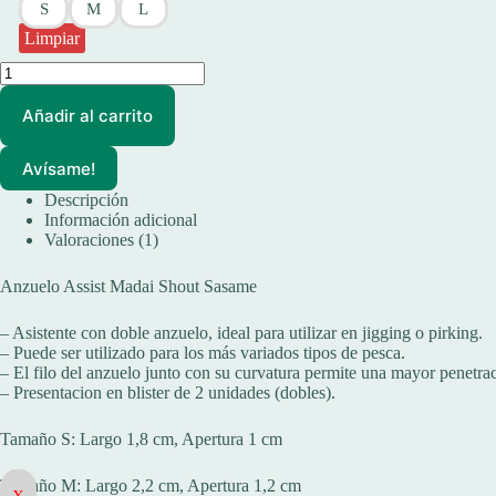
S
M
L
Limpiar
Anzuelo
Assist
Madai
Añadir al carrito
Shout
Sasame
Jig
Avísame!
x
Descripción
2
Información adicional
Unidades
cantidad
Valoraciones (1)
Anzuelo Assist Madai Shout Sasame
– Asistente con doble anzuelo, ideal para utilizar en jigging o pirking.
– Puede ser utilizado para los más variados tipos de pesca.
– El filo del anzuelo junto con su curvatura permite una mayor penetrac
– Presentacion en blister de 2 unidades (dobles).
Tamaño S: Largo 1,8 cm, Apertura 1 cm
Tamaño M: Largo 2,2 cm, Apertura 1,2 cm
X