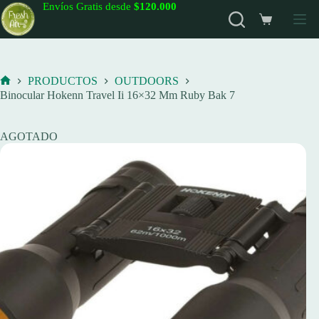
Saltar
Envíos Gratis desde
$120.000
al
Carro
contenido
de
compra
PRODUCTOS
OUTDOORS
Inicio
Binocular Hokenn Travel Ii 16×32 Mm Ruby Bak 7
AGOTADO