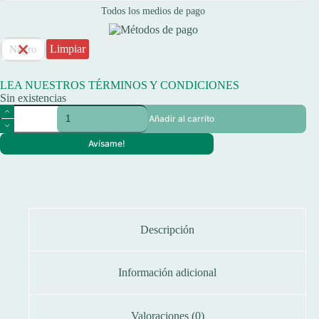
Todos los medios de pago
Limpiar
Negro
LEA NUESTROS TÉRMINOS Y CONDICIONES
Sin existencias
Binocular
Añadir al carrito
Hokenn
Travel
Avísame!
Ii
16x32
Mm
Ruby
Bak
7
cantidad
Descripción
Información adicional
Valoraciones (0)