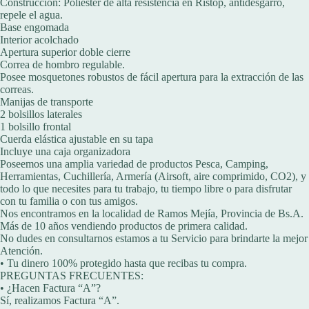
Construcción: Poliéster de alta resistencia en Ristop, antidesgarro,
repele el agua.
Base engomada
Interior acolchado
Apertura superior doble cierre
Correa de hombro regulable.
Posee mosquetones robustos de fácil apertura para la extracción de las
correas.
Manijas de transporte
2 bolsillos laterales
1 bolsillo frontal
Cuerda elástica ajustable en su tapa
Incluye una caja organizadora
Poseemos una amplia variedad de productos Pesca, Camping,
Herramientas, Cuchillería, Armería (Airsoft, aire comprimido, CO2), y
todo lo que necesites para tu trabajo, tu tiempo libre o para disfrutar
con tu familia o con tus amigos.
Nos encontramos en la localidad de Ramos Mejía, Provincia de Bs.A.
Más de 10 años vendiendo productos de primera calidad.
No dudes en consultarnos estamos a tu Servicio para brindarte la mejor
Atención.
• Tu dinero 100% protegido hasta que recibas tu compra.
PREGUNTAS FRECUENTES:
• ¿Hacen Factura “A”?
Sí, realizamos Factura “A”.