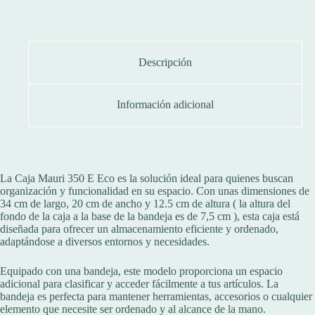
Mauri
350
E
Eco
1
Bandeja
Descripción
34x20x12,5
Cm
cantidad
Información adicional
La Caja Mauri 350 E Eco es la solución ideal para quienes buscan
organización y funcionalidad en su espacio. Con unas dimensiones de
34 cm de largo, 20 cm de ancho y 12.5 cm de altura ( la altura del
fondo de la caja a la base de la bandeja es de 7,5 cm ), esta caja está
diseñada para ofrecer un almacenamiento eficiente y ordenado,
adaptándose a diversos entornos y necesidades.
Equipado con una bandeja, este modelo proporciona un espacio
adicional para clasificar y acceder fácilmente a tus artículos. La
bandeja es perfecta para mantener herramientas, accesorios o cualquier
elemento que necesite ser ordenado y al alcance de la mano.