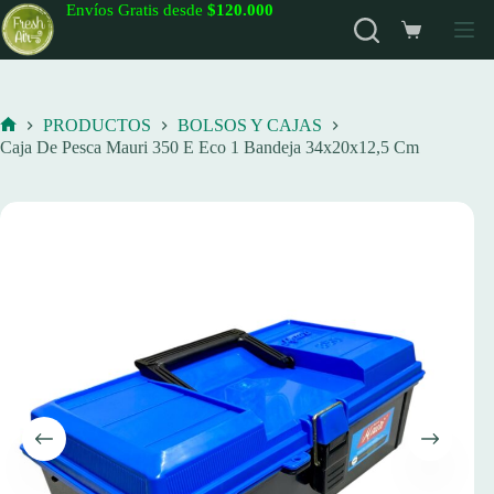
Saltar
Envíos Gratis desde
$120.000
al
Carro
contenido
de
compra
PRODUCTOS
BOLSOS Y CAJAS
Inicio
Caja De Pesca Mauri 350 E Eco 1 Bandeja 34x20x12,5 Cm