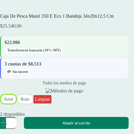
Caja De Pesca Mauri 350 E Eco 1 Bandeja 34x20x12,5 Cm
$
25.540,00
$22.986
Transferencia bancaria (10% OFF)
3 cuotas de $8.513
Sin interés
Todos los medios de pago
Limpiar
Azul
Rojo
2 disponibles
Caja
Añadir al carrito
De
Pesca