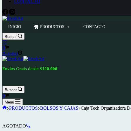
CONTACTO
INICIO
PRODUCTOS
CONTACTO
Buscar
🤍
Carro
0
de
Acceder
compra
Envíos Gratis desde
$120.000
Buscar
Carro
0
de
Menú
compra
Inicio
PRODUCTOS
BOLSOS Y CAJAS
Caja Tech Organizadora Do
AGOTADO
🔍