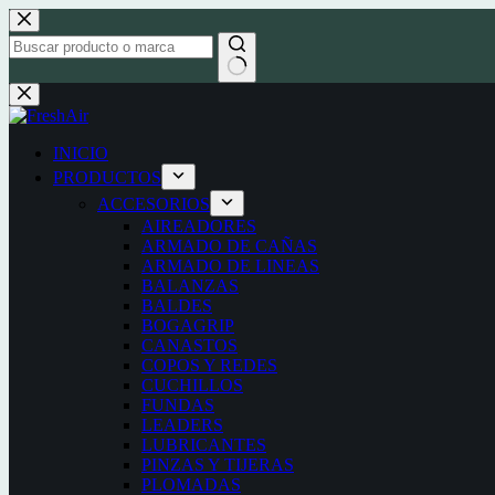
Saltar
al
contenido
Sin
resultados
INICIO
PRODUCTOS
ACCESORIOS
AIREADORES
ARMADO DE CAÑAS
ARMADO DE LINEAS
BALANZAS
BALDES
BOGAGRIP
CANASTOS
COPOS Y REDES
CUCHILLOS
FUNDAS
LEADERS
LUBRICANTES
PINZAS Y TIJERAS
PLOMADAS