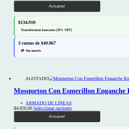
producto
Avísame!
tiene
múltiples
variantes.
$134.910
Las
opciones
Transferencia bancaria (10% OFF)
se
pueden
3 cuotas de $49.967
elegir
en
Sin interés
la
página
de
producto
AGOTADO
Mosqueton Con Esmerillon Enganche 
ARMADO DE LINEAS
Este
$
4.850,00
Seleccionar opciones
producto
Avísame!
tiene
múltiples
variantes.