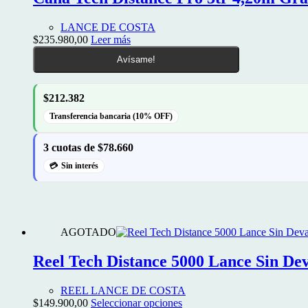
LANCE DE COSTA
$
235.980,00
Leer más
Avísame!
$212.382
Transferencia bancaria (10% OFF)
3 cuotas de $78.660
Sin interés
AGOTADO
Reel Tech Distance 5000 Lance Sin D
REEL LANCE DE COSTA
Este
$
149.900,00
Seleccionar opciones