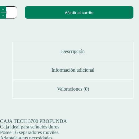
Caja
Añadir al carrito
Organizadora
Tech
para
Señuelos
Profunda
35x22x8
Cm
cantidad
Descripción
Información adicional
Valoraciones (0)
CAJA TECH 3700 PROFUNDA
Caja ideal para señuelos duros
Posee 16 separadores moviles.
Adaptala a tus necesidades