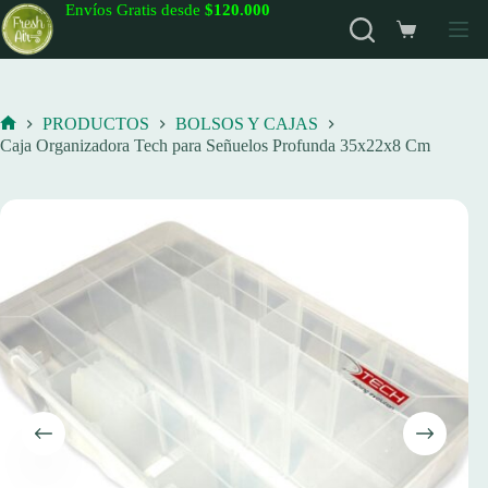
Saltar
Envíos Gratis desde
$120.000
al
Carro
contenido
de
compra
PRODUCTOS
BOLSOS Y CAJAS
Inicio
Caja Organizadora Tech para Señuelos Profunda 35x22x8 Cm