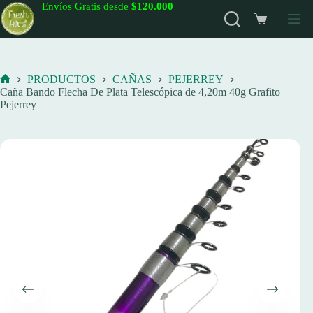
Saltar
Envíos Gratis desde
$120.000
al
Carro
contenido
de
compra
PRODUCTOS
CAÑAS
PEJERREY
Inicio
Caña Bando Flecha De Plata Telescópica de 4,20m 40g Grafito
Pejerrey