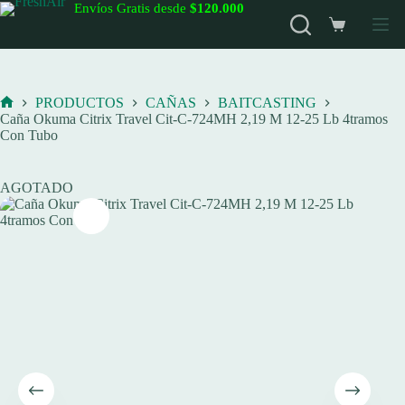
Saltar
Envíos Gratis desde
$120.000
al
Carro
contenido
de
compra
PRODUCTOS
CAÑAS
BAITCASTING
Inicio
Caña Okuma Citrix Travel Cit-C-724MH 2,19 M 12-25 Lb 4tramos
Con Tubo
AGOTADO