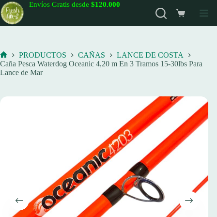
Saltar
Envíos Gratis desde
$120.000
al
Carro
contenido
de
compra
PRODUCTOS
CAÑAS
LANCE DE COSTA
Inicio
Caña Pesca Waterdog Oceanic 4,20 m En 3 Tramos 15-30lbs Para
Lance de Mar