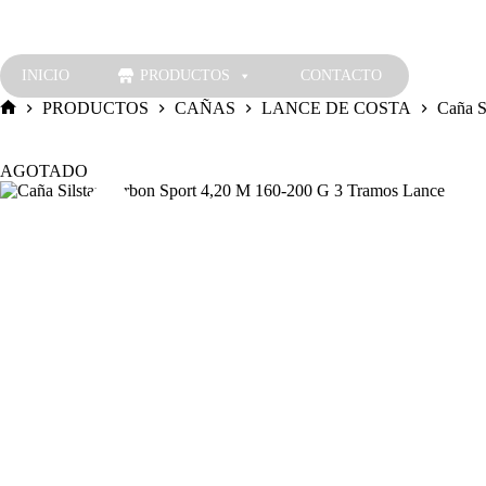
Saltar
al
contenido
INICIO
PRODUCTOS
CONTACTO
PRODUCTOS
CAÑAS
LANCE DE COSTA
Caña S
Inicio
AGOTADO