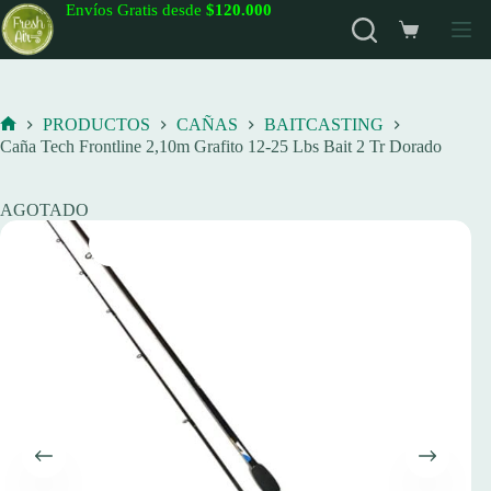
Saltar
Envíos Gratis desde
$120.000
al
Carro
contenido
de
compra
PRODUCTOS
CAÑAS
BAITCASTING
Inicio
Caña Tech Frontline 2,10m Grafito 12-25 Lbs Bait 2 Tr Dorado
AGOTADO