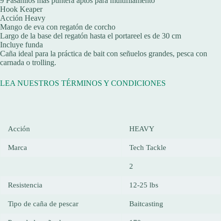
9 Pasahilos mas puntera aptos para multifilamento
Hook Keaper
Acción Heavy
Mango de eva con regatón de corcho
Largo de la base del regatón hasta el portareel es de 30 cm
Incluye funda
Caña ideal para la práctica de bait con señuelos grandes, pesca con
carnada o trolling.
LEA NUESTROS TÉRMINOS Y CONDICIONES
Acción
HEAVY
Marca
Tech Tackle
2
Resistencia
12-25 lbs
Tipo de caña de pescar
Baitcasting