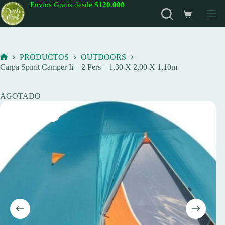
Saltar
Envíos Gratis desde
$120.000
al
Carro
contenido
de
compra
PRODUCTOS
OUTDOORS
Inicio
Carpa Spinit Camper Ii – 2 Pers – 1,30 X 2,00 X 1,10m
AGOTADO