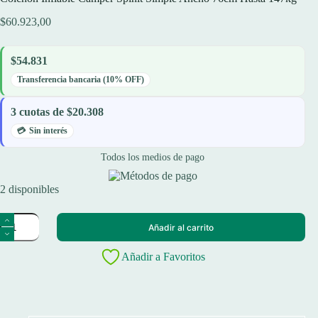
$
60.923,00
$54.831
Transferencia bancaria (10% OFF)
3 cuotas de $20.308
Sin interés
Todos los medios de pago
2 disponibles
Colchon
Añadir al carrito
Inflable
Camper
Spinit
Añadir a Favoritos
Simple
Ancho
76cm
Hasta
147kg