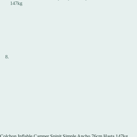
Colchon Inflable Camper Spinit Simple Ancho 76cm Hasta 147kg