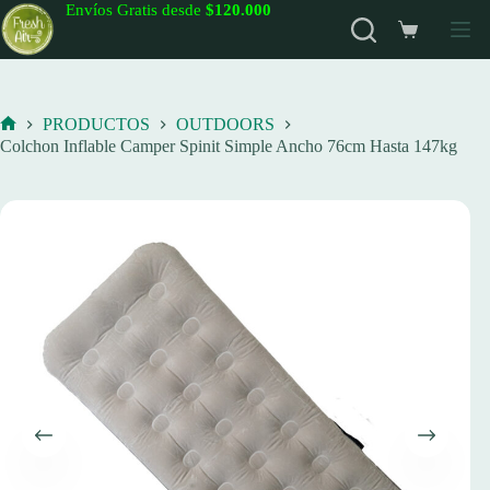
Saltar
Envíos Gratis desde
$120.000
al
Carro
contenido
de
compra
PRODUCTOS
OUTDOORS
Inicio
Colchon Inflable Camper Spinit Simple Ancho 76cm Hasta 147kg