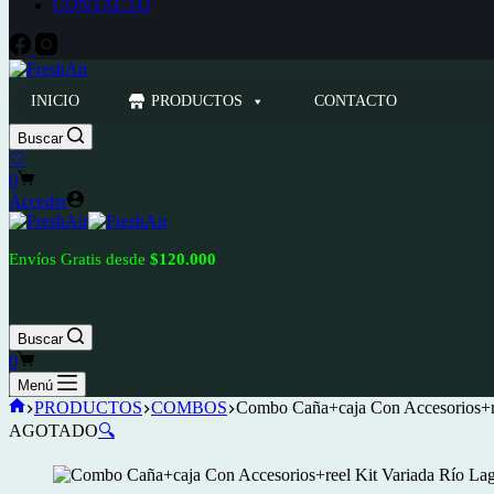
CONTACTO
INICIO
PRODUCTOS
CONTACTO
Buscar
🤍
Carro
0
de
Acceder
compra
Envíos Gratis desde
$120.000
Buscar
Carro
0
de
Menú
compra
Inicio
PRODUCTOS
COMBOS
Combo Caña+caja Con Accesorios+re
AGOTADO
🔍