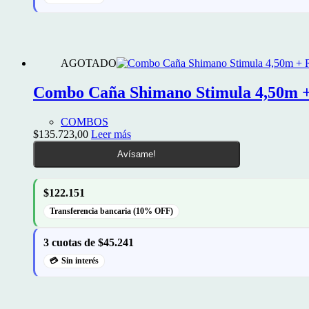
la
página
de
producto
AGOTADO
Combo Caña Shimano Stimula 4,50m + 
COMBOS
$
135.723,00
Leer más
Avísame!
$122.151
Transferencia bancaria (10% OFF)
3 cuotas de $45.241
Sin interés