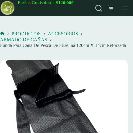
Saltar
Envíos Gratis desde
$120.000
al
Carro
contenido
de
compra
PRODUCTOS
ACCESORIOS
Inicio
ARMADO DE CAÑAS
Funda Para Caña De Pesca De Friselina 120cm X 14cm Reforzada