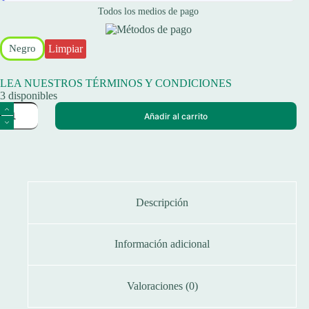
Todos los medios de pago
Limpiar
Negro
LEA NUESTROS TÉRMINOS Y CONDICIONES
3 disponibles
Funda
Añadir al carrito
Para
Caña
De
Pesca
De
Friselina
120cm
X
Descripción
14cm
Reforzada
cantidad
Información adicional
Valoraciones (0)