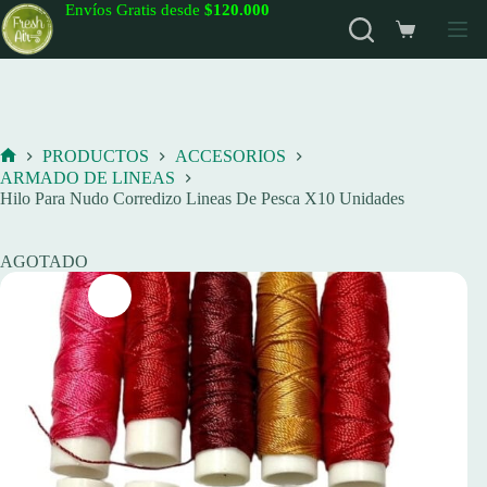
Saltar
Envíos Gratis desde
$120.000
al
Carro
contenido
de
compra
PRODUCTOS
ACCESORIOS
Inicio
ARMADO DE LINEAS
Hilo Para Nudo Corredizo Lineas De Pesca X10 Unidades
AGOTADO