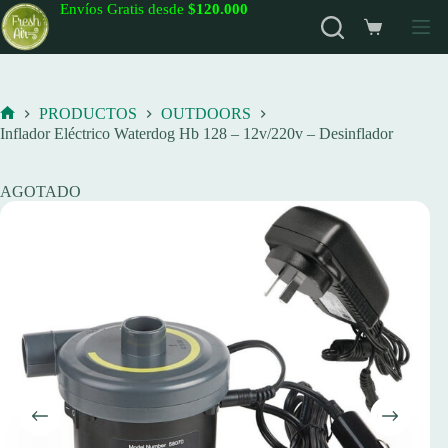
Saltar
Envíos Gratis desde
$120.000
al
Carro
contenido
de
compra
PRODUCTOS
OUTDOORS
Inicio
Inflador Eléctrico Waterdog Hb 128 – 12v/220v – Desinflador
AGOTADO