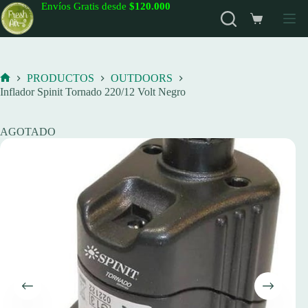
Saltar
Envíos Gratis desde
$120.000
al
Carro
contenido
de
compra
PRODUCTOS
OUTDOORS
Inicio
Inflador Spinit Tornado 220/12 Volt Negro
AGOTADO