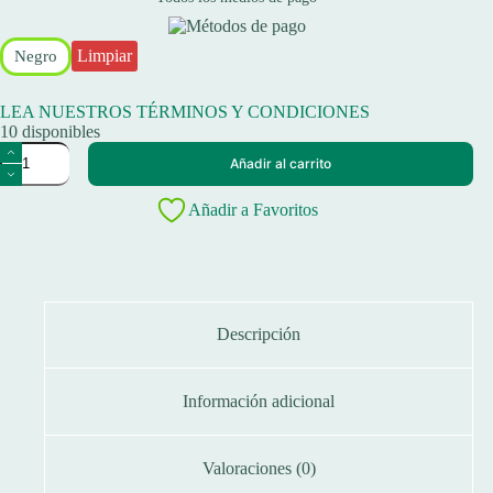
Limpiar
Negro
LEA NUESTROS TÉRMINOS Y CONDICIONES
10 disponibles
Leader
Añadir al carrito
De
Acero
Armado
Añadir a Favoritos
Pesca
40
Libras
De
25m
X
Descripción
9
Unidades
cantidad
Información adicional
Valoraciones (0)