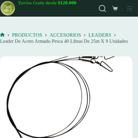
Saltar
Envíos Gratis desde
$120.000
al
Carro
contenido
de
compra
PRODUCTOS
ACCESORIOS
LEADERS
Inicio
Leader De Acero Armado Pesca 40 Libras De 25m X 9 Unidades