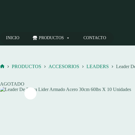
Saltar
al
contenido
INICIO
PRODUCTOS
CONTACTO
PRODUCTOS
ACCESORIOS
LEADERS
Leader D
Inicio
AGOTADO