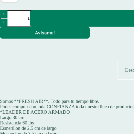
Leader
De
Pesca
Lider
Avísame!
Armado
Acero
30cm
60lbs
X
10
Unidades
cantidad
Desc
Somos **FRESH AIR**. Todo para tu tiempo libre.
Podes comprar con toda CONFIANZA toda nuestra línea de productos 
*LEADER DE ACERO ARMADO
Largo 30 cm
Resistencia 60 lbs
Esmerillon de 2,5 cm de largo
Mosqueton de 3,5 cm de largo