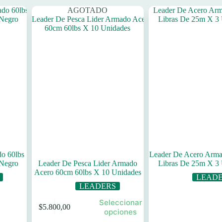
AGOTADO
do 60lbs
Leader De Acero Arma
 Negro
Leader De Pesca Lider Armado
Libras De 25m X 3
Acero 60cm 60lbs X 10 Unidades
LEAD
LEADERS
Este
Seleccionar
$
5.800,00
producto
opciones
tiene