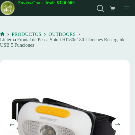
Saltar
Envíos Gratis desde
$120.000
al
Carro
contenido
de
compra
PRODUCTOS
OUTDOORS
Inicio
Linterna Frontal de Pesca Spinit Hl180r 180 Lúmenes Recargable
USB 5 Funciones