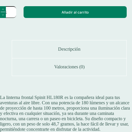
Linterna
Añadir al carrito
Frontal
de
Pesca
Spinit
Hl180r
180
Lúmenes
Recargable
Descripción
USB
5
Funciones
Valoraciones (0)
cantidad
La linterna frontal Spinit HL180R es la compañera ideal para tus
aventuras al aire libre. Con una potencia de 180 lúmenes y un alcance
de proyección de hasta 100 metros, proporciona una iluminación clara
y efectiva en cualquier situación, ya sea durante una caminata
nocturna, una carrera o un paseo en bicicleta. Su diseño compacto y
ligero, con un peso de solo 48,7 gramos, la hace fácil de llevar y usar,
permitiéndote concentrarte en disfrutar de la actividad.