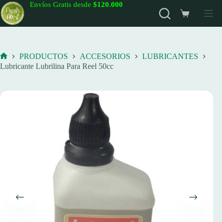
Saltar
Envíos Gratis desde
$120.000
al
Carro
contenido
de
compra
PRODUCTOS
ACCESORIOS
LUBRICANTES
Inicio
Lubricante Lubrilina Para Reel 50cc