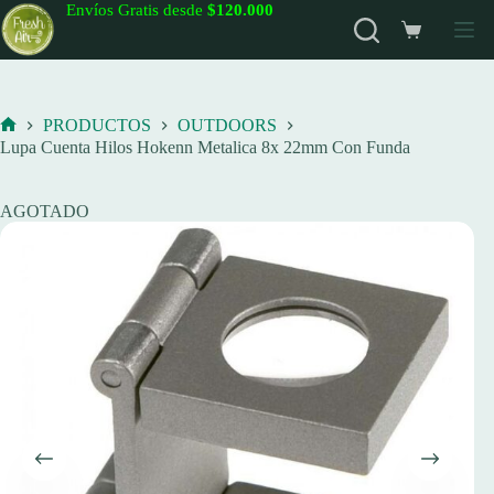
Saltar
Envíos Gratis desde
$120.000
al
Carro
contenido
de
compra
PRODUCTOS
OUTDOORS
Inicio
Lupa Cuenta Hilos Hokenn Metalica 8x 22mm Con Funda
AGOTADO