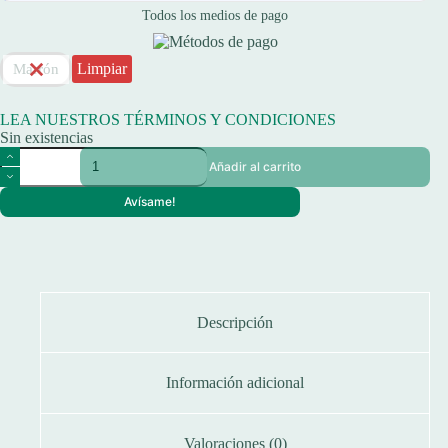
Todos los medios de pago
Limpiar
Marrón
LEA NUESTROS TÉRMINOS Y CONDICIONES
Sin existencias
Mesa
Añadir al carrito
Spinit
Camping
Avísame!
90x60x70cm
Aluminio
Mdf
Liviana
Resiste
cantidad
Descripción
Información adicional
Valoraciones (0)