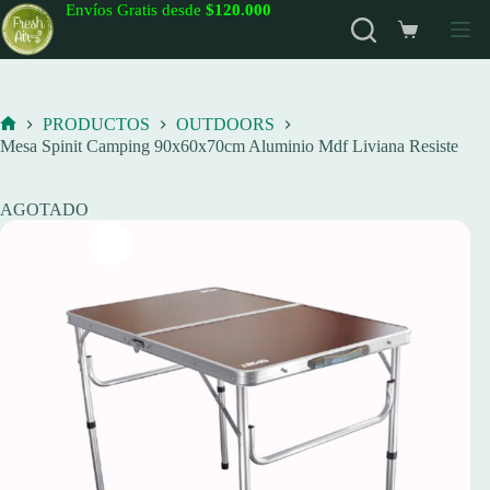
Saltar
Envíos Gratis desde
$120.000
al
Carro
contenido
de
compra
PRODUCTOS
OUTDOORS
Inicio
Mesa Spinit Camping 90x60x70cm Aluminio Mdf Liviana Resiste
AGOTADO