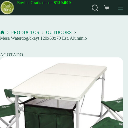
Saltar
Envíos Gratis desde
$120.000
al
Carro
contenido
de
compra
PRODUCTOS
OUTDOORS
Inicio
Mesa Waterdog/ckayt 120x60x70 Est. Aluminio
AGOTADO