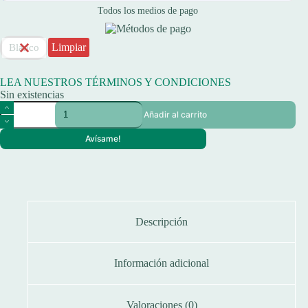
Todos los medios de pago
Limpiar
Blanco
LEA NUESTROS TÉRMINOS Y CONDICIONES
Sin existencias
Mesa
Añadir al carrito
Waterdog/ckayt
120x60x70
Avísame!
Est.
Aluminio
cantidad
Descripción
Información adicional
Valoraciones (0)