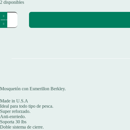
2 disponibles
Micro
Mosqueton
Con
Esmerillon
Berkley
Tamaño
12
Soporta
30
Libras
cantidad
Mosquetón con Esmerillon Berkley.
Made in U.S.A
Ideal para todo tipo de pesca.
Super reforzado.
Anti-enrriedo.
Soporta 30 lbs
Doble sistema de cierre.