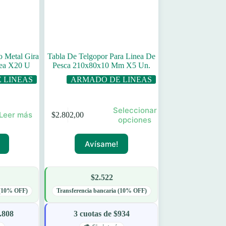
o Metal Gira
Tabla De Telgopor Para Linea De
nea X20 U
Pesca 210x80x10 Mm X5 Un.
 LINEAS
ARMADO DE LINEAS
Este
Seleccionar
Leer más
$
2.802,00
producto
opciones
tiene
múltiples
Avísame!
variantes.
Las
opciones
se
$2.522
pueden
elegir
 (10% OFF)
Transferencia bancaria (10% OFF)
en
la
.808
3 cuotas de $934
página
de