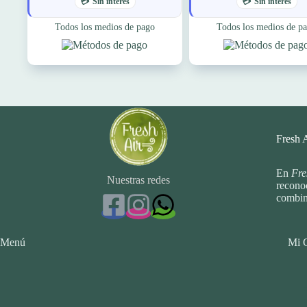
Sin interés
Sin interés
Todos los medios de pago
Todos los medios de p
Fresh 
En
Fre
Nuestras redes
reconoc
combin
Menú
Mi 