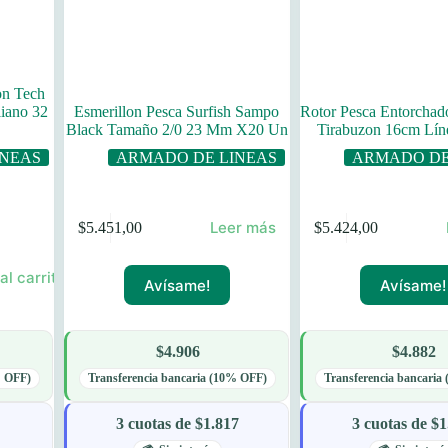
on Tech
iano 32
Esmerillon Pesca Surfish Sampo
Rotor Pesca Entorchad
Black Tamaño 2/0 23 Mm X20 Un
Tirabuzon 16cm Lí
INEAS
ARMADO DE LINEAS
ARMADO DE
Leer más
$
5.451,00
$
5.424,00
al carrito
Avísame!
Avísame!
$4.906
$4.882
% OFF)
Transferencia bancaria (10% OFF)
Transferencia bancaria
3 cuotas de $1.817
3 cuotas de $1