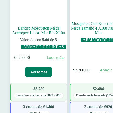
Mosqueton Con Esmerill
Baitclip Mosqueton Pesca
Pesca Tamaño 4 X10u Ital
Acero/pvc Lineas Mar Río X10u
Mm
Valorado con
5.00
de 5
ARMADO DE L
ARMADO DE LINEAS
Leer más
$
4.200,00
Añadir 
$
2.760,00
Avísame!
$3.780
$2.484
Transferencia bancaria (10% OFF)
Transferencia bancaria (10
3 cuotas de $1.400
3 cuotas de $920