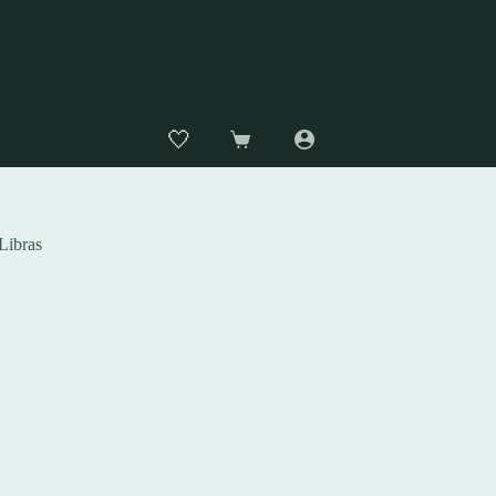
🤍
Carro
de
compra
Libras