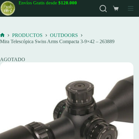
Saltar
Envíos Gratis desde
$120.000
al
Carro
contenido
de
compra
PRODUCTOS
OUTDOORS
Inicio
Mira Telescópica Swiss Arms Compacta 3-9×42 – 263889
AGOTADO