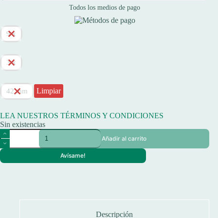
Todos los medios de pago
9 x
3 x
Limpiar
42 mm
LEA NUESTROS TÉRMINOS Y CONDICIONES
Sin existencias
Mira
Añadir al carrito
Telescópica
Swiss
Avísame!
Arms
Compacta
3-
9x42
-
263889
cantidad
Descripción