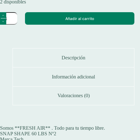
2 disponibles
Mosqueton
Añadir al carrito
Snap
Shape
Tech
Señuelos
X10u
150
Lbs
Reforzados
Descripción
cantidad
Información adicional
Valoraciones (0)
Somos **FRESH AIR** . Todo para tu tiempo libre.
SNAP SHAPE 60 LBS Nº2
Marca Tech