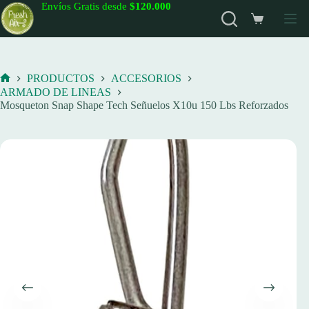
Saltar
Envíos Gratis desde
$120.000
al
Carro
contenido
de
compra
PRODUCTOS
ACCESORIOS
Inicio
ARMADO DE LINEAS
Mosqueton Snap Shape Tech Señuelos X10u 150 Lbs Reforzados