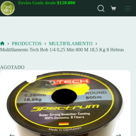
Saltar
Envíos Gratis desde
$120.000
al
Carro
contenido
de
compra
PRODUCTOS
MULTIFILAMENTO
Inicio
Multifilamento Tech Bob 1/4 0,25 Mm 800 M 18,5 Kg 8 Hebras
AGOTADO