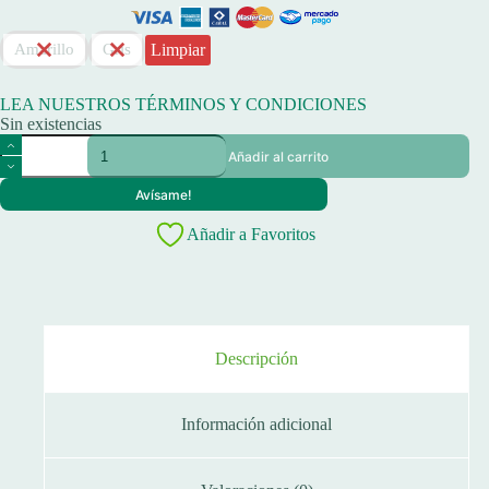
Limpiar
Amarillo
Gris
LEA NUESTROS TÉRMINOS Y CONDICIONES
Sin existencias
Multifilamento
Añadir al carrito
Tech
Bob
Avísame!
1/4
0,25
Añadir a Favoritos
Mm
800
M
18,5
Kg
8
Hebras
Descripción
cantidad
Información adicional