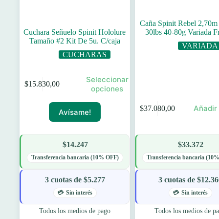
Caña Spinit Rebel 2,70m 
Cuchara Señuelo Spinit Hololure
30lbs 40-80g Variada F
Tamaño #2 Kit De 5u. C/caja
VARIADA
CUCHARAS
Este
Seleccionar
$
15.830,00
producto
opciones
tiene
múltiples
Añadir 
$
37.080,00
Avísame!
variantes.
Las
opciones
se
$14.247
$33.372
pueden
elegir
Transferencia bancaria (10% OFF)
Transferencia bancaria (10
en
la
3 cuotas de $5.277
3 cuotas de $12.3
página
de
Sin interés
Sin interés
producto
Todos los medios de pago
Todos los medios de p