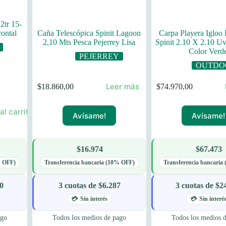
2tr 15-
rontal
Caña Telescópica Spinit Lagoon
Carpa Playera Igloo
2,10 Mts Pesca Pejerrey Lisa
Spinit 2.10 X 2.10 U
Color Verd
PEJERREY
OUTDO
Leer más
$
18.860,00
$
74.970,00
al carrito
Avísame!
Avísame!
$16.974
$67.473
% OFF)
Transferencia bancaria (10% OFF)
Transferencia bancaria
60
3 cuotas de $6.287
3 cuotas de $2
Sin interés
Sin interé
ago
Todos los medios de pago
Todos los medios 