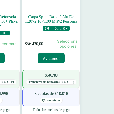
 Reforzada
Carpa Spinit Basic 2 Alu De
v 30+ Playa
1.20×2.10×1.00 M P/2 Personas
e
OUTDOORS
ORS
Este
Seleccionar
Leer más
$
56.430,00
producto
opciones
tiene
múltiples
Avísame!
variantes.
Las
opciones
se
$50.787
pueden
elegir
 (10% OFF)
Transferencia bancaria (10% OFF)
en
la
4.990
3 cuotas de $18.810
página
de
s
Sin interés
producto
de pago
Todos los medios de pago