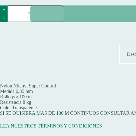
Nylon
Nitanyl
Super
Control
0,35
Mm
8
Kg
Tanza
Desc
Pesca
X100m
Transparente
cantidad
Nylon Nitanyl Super Control
Medida 0,35 mm
Rollo por 100 m
Resistencia 8 kg
Color Transparente
SI SE QUISIERA MAS DE 100 M CONTINUOS CONSULTAR 
LEA NUESTROS TÉRMINOS Y CONDICIONES