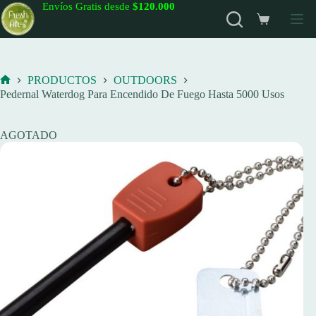
Saltar
Envíos Gratis desde
$120.000
al
Carro
contenido
de
compra
PRODUCTOS
OUTDOORS
Inicio
Pedernal Waterdog Para Encendido De Fuego Hasta 5000 Usos
AGOTADO