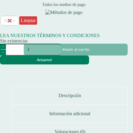
Todos los medios de pago
Limpiar
Negro
LEA NUESTROS TÉRMINOS Y CONDICIONES
Sin existencias
Pedernal
Añadir al carrito
Waterdog
Para
Avísame!
Encendido
De
Fuego
Hasta
5000
Usos
cantidad
Descripción
Información adicional
Valoraciones (0)