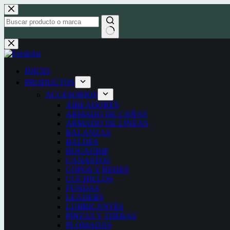
Saltar
al
contenido
Sin
resultados
INICIO
PRODUCTOS
ACCESORIOS
AIREADORES
ARMADO DE CAÑAS
ARMADO DE LINEAS
BALANZAS
BALDES
BOGAGRIP
CANASTOS
COPOS Y REDES
CUCHILLOS
FUNDAS
LEADERS
LUBRICANTES
PINZAS Y TIJERAS
PLOMADAS