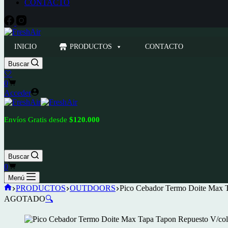
CONTACTO
INICIO
PRODUCTOS
CONTACTO
Buscar
🤍
Carro
0
de
Acceder
compra
Envíos Gratis desde
$120.000
Buscar
Carro
0
de
Menú
compra
Inicio
PRODUCTOS
OUTDOORS
Pico Cebador Termo Doite Max T
AGOTADO
🔍