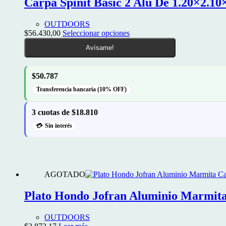
Carpa Spinit Basic 2 Alu De 1.20×2.10
OUTDOORS
Este
$
56.430,00
Seleccionar opciones
producto
Avísame!
tiene
múltiples
variantes.
$50.787
Las
opciones
Transferencia bancaria (10% OFF)
se
pueden
3 cuotas de $18.810
elegir
en
Sin interés
la
página
de
producto
AGOTADO
Plato Hondo Jofran Aluminio Marmit
OUTDOORS