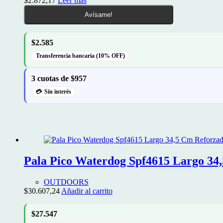
$
2.872,17
Leer más
Avísame!
$2.585
Transferencia bancaria (10% OFF)
3 cuotas de $957
Sin interés
Pala Pico Waterdog Spf4615 Largo 34
OUTDOORS
$
30.607,24
Añadir al carrito
$27.547