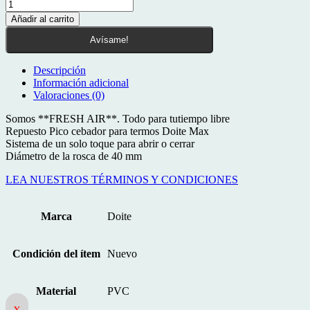
Pico
Cebador
Añadir al carrito
Termo
Doite
Avísame!
Max
Tapa
Descripción
Tapon
Información adicional
Repuesto
Valoraciones (0)
V/colores
cantidad
Somos **FRESH AIR**. Todo para tutiempo libre
Repuesto Pico cebador para termos Doite Max
Sistema de un solo toque para abrir o cerrar
Diámetro de la rosca de 40 mm
LEA NUESTROS TÉRMINOS Y CONDICIONES
Marca
Doite
Condición del ítem
Nuevo
Material
PVC
X