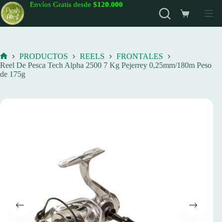
Saltar
Envíos Gratis desde
$120.000
al
Carro
contenido
de
compra
PRODUCTOS
REELS
FRONTALES
Inicio
Reel De Pesca Tech Alpha 2500 7 Kg Pejerrey 0,25mm/180m Peso
de 175g