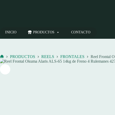
Saltar
al
contenido
INICIO
PRODUCTOS
CONTACTO
PRODUCTOS
REELS
FRONTALES
Reel Frontal 
Inicio