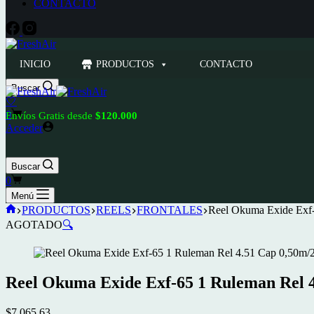
CONTACTO
INICIO
PRODUCTOS
CONTACTO
Buscar
🤍
Carro
0
Envíos Gratis desde
$120.000
de
Acceder
compra
Buscar
Carro
0
de
Menú
compra
Inicio
PRODUCTOS
REELS
FRONTALES
Reel Okuma Exide Exf
AGOTADO
🔍
Reel Okuma Exide Exf-65 1 Ruleman Rel 
$
7.065,63