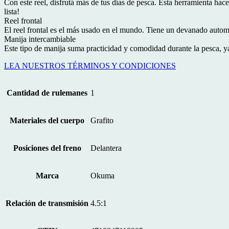
Con este reel, disfrutá más de tus días de pesca. Esta herramienta hac
0,50m/200m
lista!
cantidad
Reel frontal
El reel frontal es el más usado en el mundo. Tiene un devanado autom
Manija intercambiable
Este tipo de manija suma practicidad y comodidad durante la pesca, y
LEA NUESTROS TÉRMINOS Y CONDICIONES
Cantidad de rulemanes
1
Materiales del cuerpo
Grafito
Posiciones del freno
Delantera
Marca
Okuma
Relación de transmisión
4.5:1