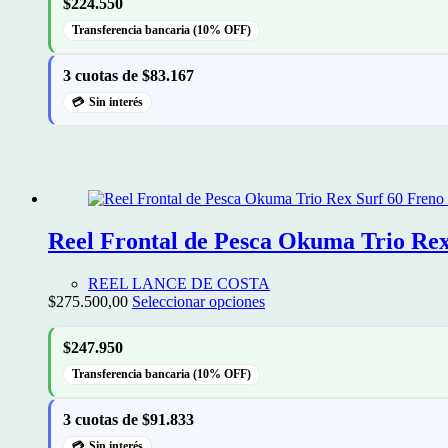
$224.550
Transferencia bancaria (10% OFF)
3 cuotas de $83.167
Sin interés
Reel Frontal de Pesca Okuma Trio Rex
REEL LANCE DE COSTA
Este
$
275.500,00
Seleccionar opciones
producto
tiene
$247.950
múltiples
variantes.
Transferencia bancaria (10% OFF)
Las
opciones
3 cuotas de $91.833
se
pueden
Sin interés