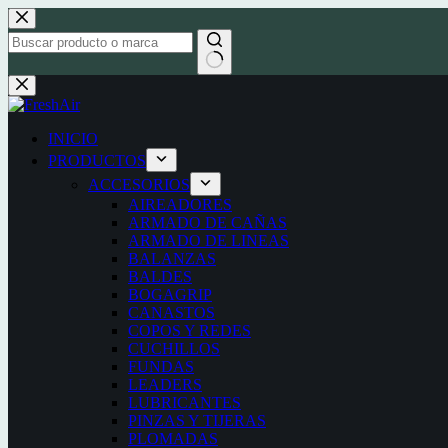
Saltar
al
contenido
Sin
resultados
INICIO
PRODUCTOS
ACCESORIOS
AIREADORES
ARMADO DE CAÑAS
ARMADO DE LINEAS
BALANZAS
BALDES
BOGAGRIP
CANASTOS
COPOS Y REDES
CUCHILLOS
FUNDAS
LEADERS
LUBRICANTES
PINZAS Y TIJERAS
PLOMADAS