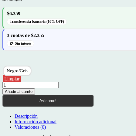
$6.359
Transferencia bancaria (10% OFF)
3 cuotas de $2.355
Sin interés
Negro/Gris
Limpiar
Reel
Okuma
Añadir al carrito
Exide
Exf-
Avísame!
65
1
Descripción
Ruleman
Información adicional
Rel
Valoraciones (0)
4.51
Cap