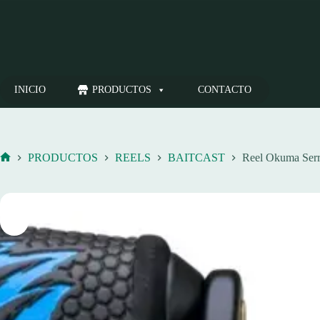
Saltar
al
contenido
INICIO
PRODUCTOS
CONTACTO
PRODUCTOS
REELS
BAITCAST
Reel Okuma Serr
Inicio