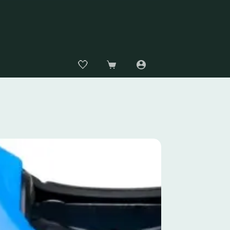
🤍
Carro
de
compra