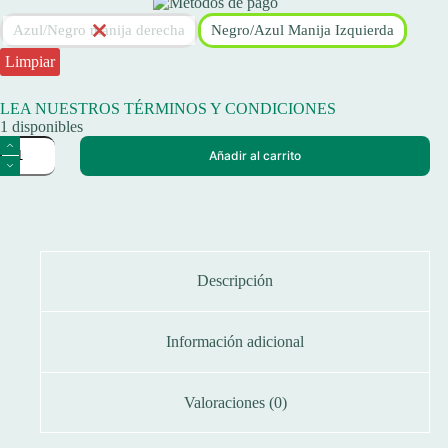
Azul/Negro manija derecha
Negro/Azul Manija Izquierda
Limpiar
LEA NUESTROS TÉRMINOS Y CONDICIONES
1 disponibles
Reel
Añadir al carrito
de
Pesca
Rotativo
Spinit
Off
Shore
X
4.4
Descripción
Potencia
Con
Chicharra
Información adicional
cantidad
Valoraciones (0)