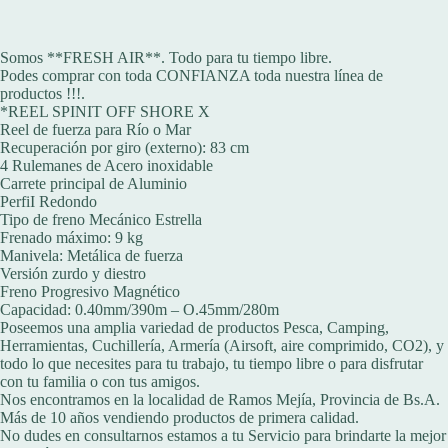
Somos **FRESH AIR**. Todo para tu tiempo libre.
Podes comprar con toda CONFIANZA toda nuestra línea de
productos !!!.
*REEL SPINIT OFF SHORE X
Reel de fuerza para Río o Mar
Recuperación por giro (externo): 83 cm
4 Rulemanes de Acero inoxidable
Carrete principal de Aluminio
PerfiI Redondo
Tipo de freno Mecánico Estrella
Frenado máximo: 9 kg
Manivela: Metálica de fuerza
Versión zurdo y diestro
Freno Progresivo Magnético
Capacidad: 0.40mm/390m – O.45mm/280m
Poseemos una amplia variedad de productos Pesca, Camping,
Herramientas, Cuchillería, Armería (Airsoft, aire comprimido, CO2), y
todo lo que necesites para tu trabajo, tu tiempo libre o para disfrutar
con tu familia o con tus amigos.
Nos encontramos en la localidad de Ramos Mejía, Provincia de Bs.A.
Más de 10 años vendiendo productos de primera calidad.
No dudes en consultarnos estamos a tu Servicio para brindarte la mejor