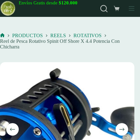
Saltar
Envíos Gratis desde
$120.000
al
Carro
contenido
de
compra
PRODUCTOS
REELS
ROTATIVOS
Inicio
Reel de Pesca Rotativo Spinit Off Shore X 4.4 Potencia Con
Chicharra