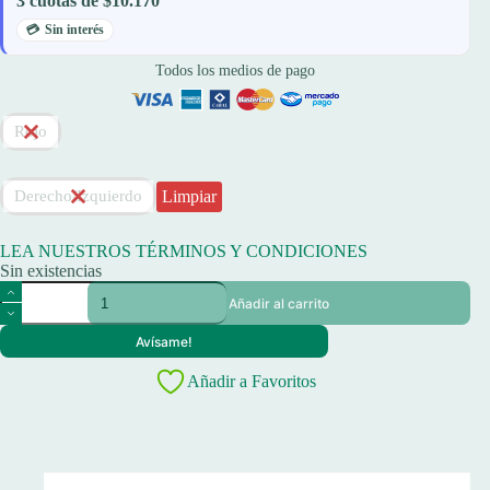
3 cuotas de $10.170
Sin interés
Todos los medios de pago
Rojo
Limpiar
Derecho/Izquierdo
LEA NUESTROS TÉRMINOS Y CONDICIONES
Sin existencias
Reel
Añadir al carrito
Waterdog
Sauver
Avísame!
7002
2
Añadir a Favoritos
Rule
4.1:1
250m/0,50mm
cantidad