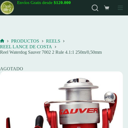
Saltar
Envíos Gratis desde
$120.000
al
Carro
contenido
de
compra
PRODUCTOS
REELS
Inicio
REEL LANCE DE COSTA
Reel Waterdog Sauver 7002 2 Rule 4.1:1 250m/0,50mm
AGOTADO