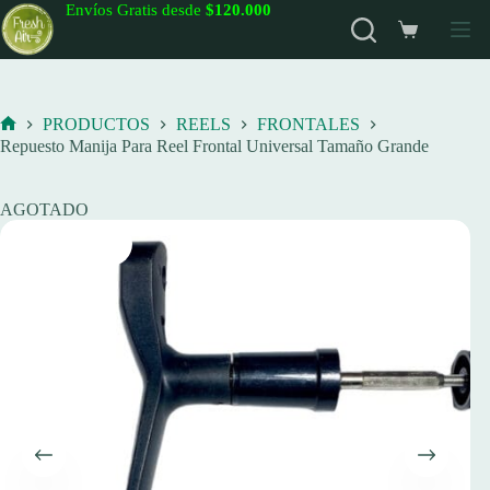
Saltar
Envíos Gratis desde
$120.000
al
Carro
contenido
de
compra
PRODUCTOS
REELS
FRONTALES
Inicio
Repuesto Manija Para Reel Frontal Universal Tamaño Grande
AGOTADO