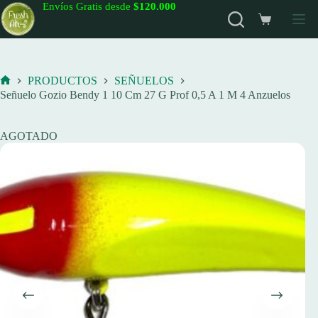
Saltar
Envíos Gratis desde
$120.000
al
Carro
contenido
de
compra
PRODUCTOS
SEÑUELOS
Inicio
Señuelo Gozio Bendy 1 10 Cm 27 G Prof 0,5 A 1 M 4 Anzuelos
AGOTADO