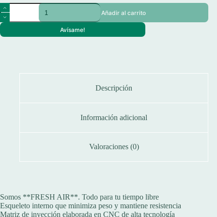
Señuelo
Añadir al carrito
Gozio
Bendy
Avísame!
1
10
Cm
27
G
Prof
0,5
Descripción
A
1
M
4
Información adicional
Anzuelos
cantidad
Valoraciones (0)
Somos **FRESH AIR**. Todo para tu tiempo libre
Esqueleto interno que minimiza peso y mantiene resistencia
Matriz de inyección elaborada en CNC de alta tecnología