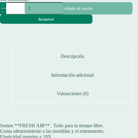
Señuelo
Añadir al carrito
Gozio
Intruder
Avísame!
Goma
Para
Offset
10cm
Tararira
cantidad
Descripción
Información adicional
Valoraciones (0)
Somos **FRESH AIR** . Todo para tu tiempo libre.
Goma ultrarresistente a las mordidas y el estiramiento.
Elasticidad superior a 10X.