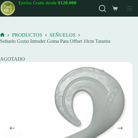
Saltar
Envíos Gratis desde
$120.000
al
Carro
contenido
de
compra
PRODUCTOS
SEÑUELOS
Inicio
Señuelo Gozio Intruder Goma Para Offset 10cm Tararira
AGOTADO