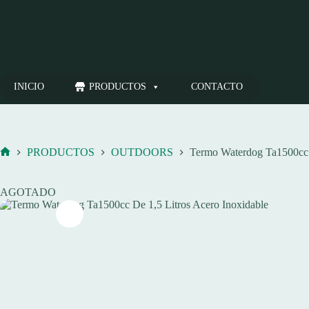
Saltar
al
contenido
INICIO
PRODUCTOS
CONTACTO
PRODUCTOS
OUTDOORS
Termo Waterdog Ta1500cc D
Inicio
AGOTADO