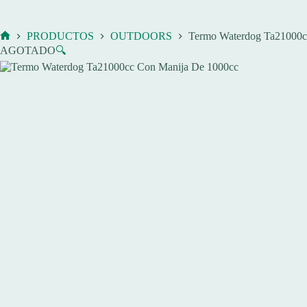
PRODUCTOS
OUTDOORS
Termo Waterdog Ta21000c
Inicio
AGOTADO
🔍