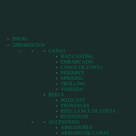
Saltar
al
contenido
INICIO
PRODUCTOS
CAÑAS
BAITCASTING
EMBARCADO
LANCE DE COSTA
PEJERREY
SPINNING
TROLLING
VARIADA
REELS
BAITCAST
FRONTALES
REEL LANCE DE COSTA
ROTATIVOS
ACCESORIOS
AIREADORES
ARMADO DE CAÑAS