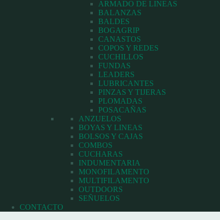
ARMADO DE LINEAS
BALANZAS
BALDES
BOGAGRIP
CANASTOS
COPOS Y REDES
CUCHILLOS
FUNDAS
LEADERS
LUBRICANTES
PINZAS Y TIJERAS
PLOMADAS
POSACAÑAS
ANZUELOS
BOYAS Y LINEAS
BOLSOS Y CAJAS
COMBOS
CUCHARAS
INDUMENTARIA
MONOFILAMENTO
MULTIFILAMENTO
OUTDOORS
SEÑUELOS
CONTACTO