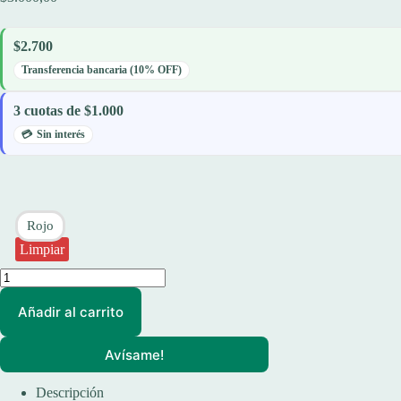
$2.700
Transferencia bancaria (10% OFF)
3 cuotas de $1.000
Sin interés
Rojo
Limpiar
Termo
Waterdog
Ta21000cc
Añadir al carrito
Con
Manija
De
Avísame!
1000cc
cantidad
Descripción