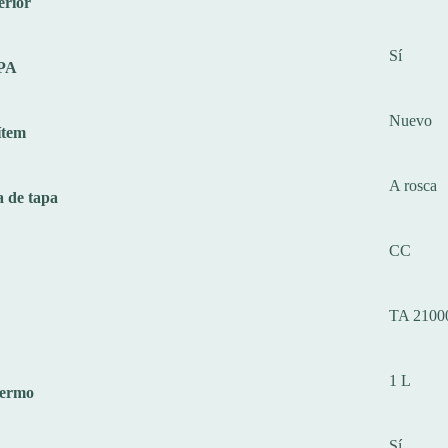
erior
Sí
BPA
Nuevo
ítem
A rosca
a de tapa
CC
TA 2100
1 L
termo
Sí