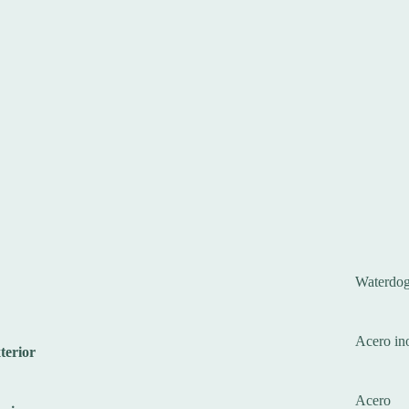
Waterdo
Acero in
terior
Acero