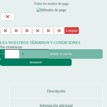
Todos los medios de pago
Verde
Limpiar
41
42
43
44
45
46
LEA NUESTROS TÉRMINOS Y CONDICIONES
Sin existencias
Wader
Añadir al carrito
Waterdog
Pvc-
Avísame!
nylon
cantidad
Descripción
Información adicional