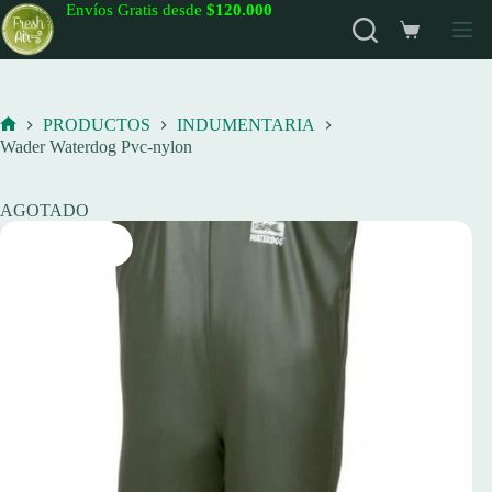
Saltar
Envíos Gratis desde
$120.000
al
Carro
contenido
de
compra
PRODUCTOS
INDUMENTARIA
Inicio
Wader Waterdog Pvc-nylon
AGOTADO